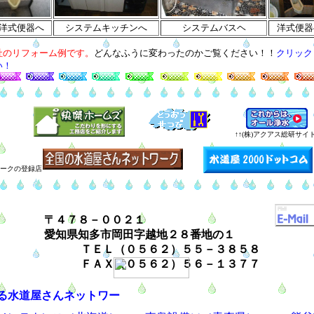
洋式便器へ
システムキッチンへ
システムバスヘ
洋式便器
社のリフォーム例です。
どんなふうに変わったのかご覧ください！！
クリック
い！
↑↑(株)アクアス総研サイト
ークの登録店
〒４７８－００２１
愛知県知多市岡田字越地２８番地の１
ＴＥＬ（０５６２）５５－３８５８
ＦＡＸ（０５６２）５６－１３７７
る水道屋さんネットワー