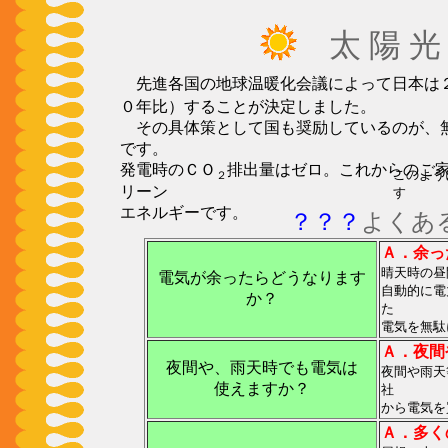
太 陽 光
先進各国の地球温暖化会議によって日本は
０年比）することが決定しました。
その具体策として国も奨励しているのが、
です。
発電時のＣＯ
排出量はゼロ。これからのご
このよう
２
リーン
す
エネルギーです。
？？？
よくあ
Ａ．余っ
晴天時の昼
電気が余ったらどうなります
自動的に電
か？
た
電気を無駄
Ａ．夜間
夜間や、雨天時でも電気は
夜間や雨天
使えますか？
社
から電気を
Ａ．多く