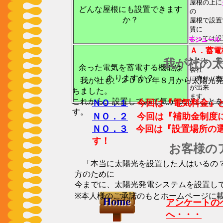
屋根の上に
どんな屋根にも設置できます
の
か？
屋根で設置
質に
よっては設
モジュール
Ａ．蓄電
ただし、電
我が社の
余った電気を蓄電する機能は
会社
ありますか？
に売り（売
我が社も、２０００年８月から太陽光発
が出来
ちました。
ます。
これから、設置してみて気がついたこと
ＮＯ．１
今回は『電気料金』と
す。
ＮＯ．２
今回は『補助金制度に
ＮＯ．３
今回は『設置場所の
す！
お客様の
「本当に太陽光を設置した人はいるの？
方のために
今までに、太陽光発電システムを設置し
※本人様のご承諾のもとホームページに
アンケートの
へ・・・