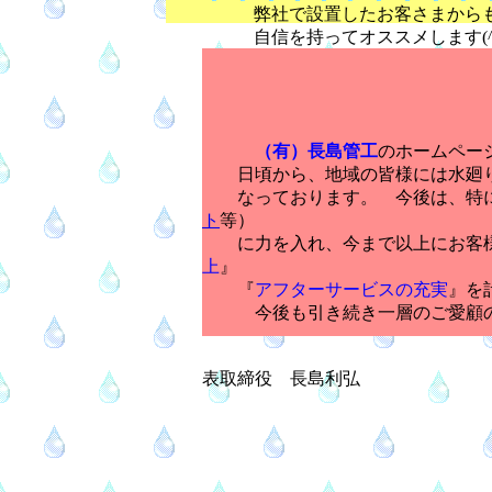
弊社で設置したお客さまからも、
自信を持ってオススメします(^_-
（有）長島管工
のホームペー
日頃から、地域の皆様には水廻り
なっております。 今後は、特
ト
等）
に力を入れ、今まで以上にお客様
上
』
『
アフターサービス
の充実
』を
今後も引き続き一層のご愛顧の
表取締役 長島利弘