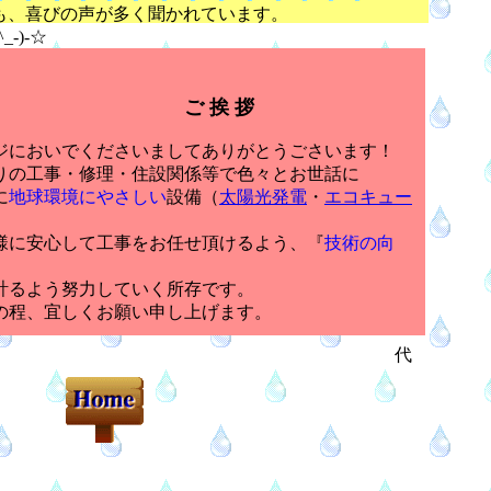
喜びの声が多く聞かれています。
)-☆
ご 挨 拶
ジにおいでくださいましてありがとうごさいます！
の工事・修理・住設関係等で色々とお世話に
に
地球環境にやさしい
設備（
太陽光発電
・
エコ
キュー
に安心して工事をお任せ頂けるよう、『
技術の向
計るよう努力していく所存です。
程、宜しくお願い申し上げます。
代