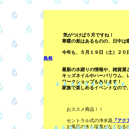
気がつけば５月ですね！
寒暖の差はあるものの、日中は暖か
今年も、５月１９日（土）２０日（
島祭
最新の水廻りの情報や、雑貨屋さん
キッズネイルやハーバリウム、レジ
ワークショップもあります！
家族で楽しめるイベントなので、時
おススメ商品！！
セントラル式の浄水器
『アク
お風呂の水も塩素がなくなるので